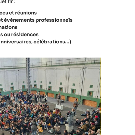
illir :
ces et réunions
 et événements professionnels
rmations
es ou résidences
nniversaires, célébrations…)