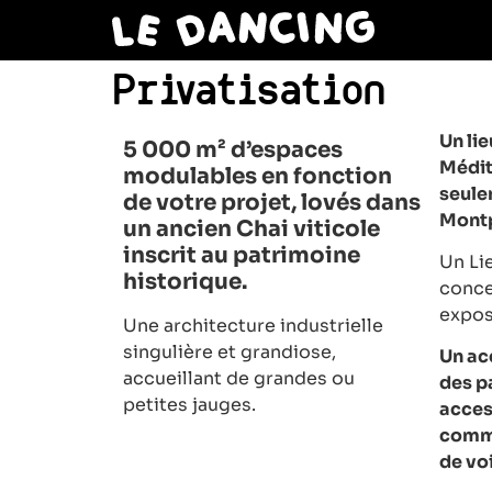
Privatisation
Un li
5 000 m² d’espaces
Médit
modulables en fonction
seul
de votre projet, lovés dans
Montp
un ancien Chai viticole
inscrit au patrimoine
Un Lie
historique.
concer
expos
Une architecture industrielle
singulière et grandiose,
Un acc
accueillant de grandes ou
des p
petites jauges.
acces
commu
de vo