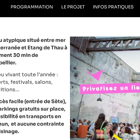
PROGRAMMATION
LE PROJET
INFOS PRATIQUES
eu atypique situé entre mer
erranée et
Etang de Thau à
ement
30 min de
ellier.
u vivant toute l’année :
ts, festivals, salons,
itions…
ès facile (entrée de Sète),
arkings gratuits sur place,
sibilité en transports en
n, et aucune contrainte
isinage.