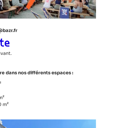
bazr.fr
te
vant.
re
dans nos différents espaces :
²
m²
0 m²