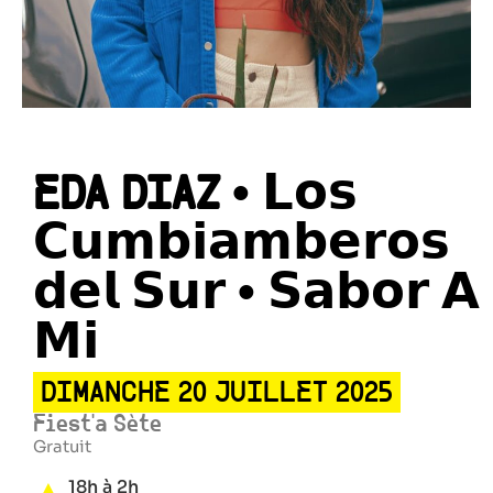
EDA DIAZ • 𝗟𝗼𝘀
𝗖𝘂𝗺𝗯𝗶𝗮𝗺𝗯𝗲𝗿𝗼𝘀
𝗱𝗲𝗹 𝗦𝘂𝗿 • 𝗦𝗮𝗯𝗼𝗿 𝗔
𝗠𝗶
DIMANCHE 20 JUILLET 2025
Fiest'a Sète
Gratuit
18h à 2h