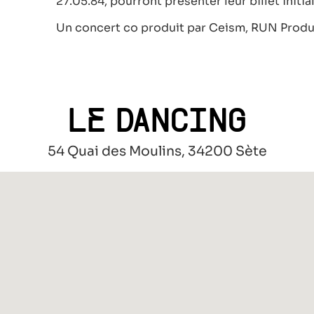
27.05.84, pourront présenter leur billet initial
Un concert co produit par Ceism, RUN Produ
LE DANCING
54 Quai des Moulins, 34200 Sète