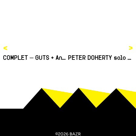
<
>
COMPLET – GUTS + Andao
PETER DOHERTY solo + guests
©2026 BAZR